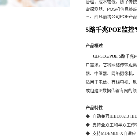
管理，成本较低。除了传统
雾探测器、POS机信息终端
三、西凡丽纳公司POE产
5路千兆POE监控
产品概述
GB
-
5EG
/POE 5路千
户需求。它将网络传输距离
器、中继器、网络摄像机、
适用于电信、有线电视、铁
或组建IP数据传输专网的
产品特性
◆ 自动兼容IEEE802.3 IE
◆ 支持全双工和半双工传
◆ 支持MDI/MDI-X自